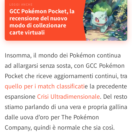
GCC Pokémon Pocket, la
recensione del nuovo
modo di collezionare
carte virtuali
Insomma, il mondo dei Pokémon continua
ad allargarsi senza sosta, con GCC Pokémon
Pocket che riceve aggiornamenti continui, tra
quello per i match classificati
e la precedente
espansione
Crisi Ultradimensionale
. Del resto
stiamo parlando di una vera e propria gallina
dalle uova d'oro per The Pokémon
Company, quindi è normale che sia così.