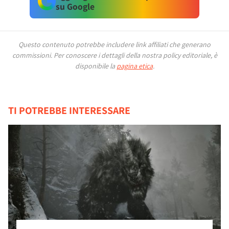
su Google
Questo contenuto potrebbe includere link affiliati che generano
commissioni.
Per conoscere i dettagli della nostra policy editoriale, è
disponibile la
pagina etica
.
TI POTREBBE INTERESSARE