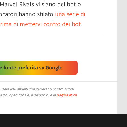
 Marvel Rivals vi siano dei bot o
iocatori hanno stilato
una serie di
rima di mettervi contro dei bot
.
 fonte preferita su Google
ere link affiliati che generano commissioni.
 policy editoriale, è disponibile la
pagina etica
.