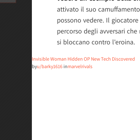
attivato il suo camuffamento 
possono vedere. Il giocatore 
percorso degli avversari che
si bloccano contro l'eroina.
Invisible Woman Hidden OP New Tech Discovered
by
u/barky1616
in
marvelrivals