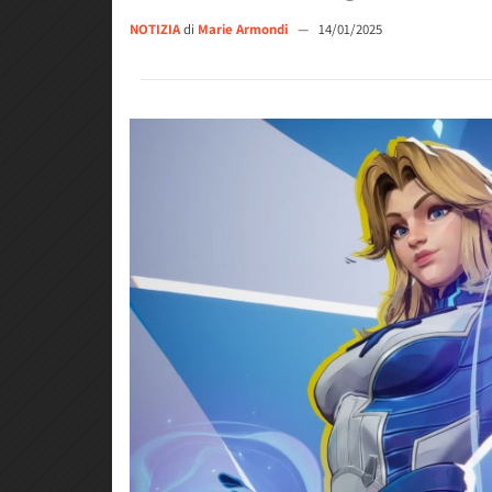
NOTIZIA
di
Marie Armondi
—
14/01/2025