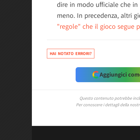
dire in modo ufficiale che in
meno. In precedenza, altri g
"regole" che il gioco segue p
HAI NOTATO ERRORI?
Aggiungici come
Questo contenuto potrebbe includ
Per conoscere i dettagli della nostra