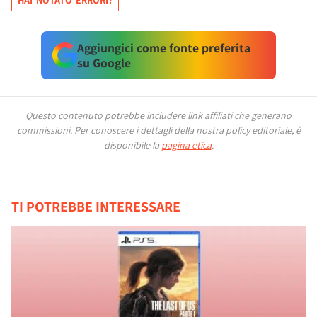
HAI NOTATO ERRORI?
Aggiungici come fonte preferita
su Google
Questo contenuto potrebbe includere link affiliati che generano
commissioni.
Per conoscere i dettagli della nostra policy editoriale, è
disponibile la
pagina etica
.
TI POTREBBE INTERESSARE