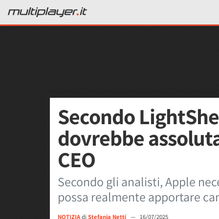
Secondo LightShe
dovrebbe assolu
CEO
Secondo gli analisti, Apple nec
possa realmente apportare cam
NOTIZIA
di
Stefania Netti
—
16/07/2025