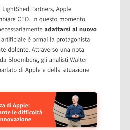
 LightShed Partners, Apple
mbiare CEO. In questo momento
 necessariamente
adattarsi al nuovo
a artificiale è ormai la protagonista
nte dolente. Attraverso una nota
i da Bloomberg, gli analisti Walter
rlato di Apple e della situazione
za di Apple:
te le difficoltà
 innovazione