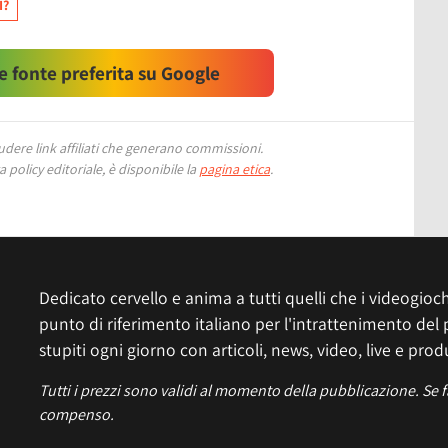
I?
 fonte preferita su Google
ere link affiliati che generano commissioni.
 policy editoriale, è disponibile la
pagina etica
.
Dedicato cervello e anima a tutti quelli che i videogiochi
punto di riferimento italiano per l'intrattenimento del 
stupiti ogni giorno con articoli, news, video, live e prod
Tutti i prezzi sono validi al momento della pubblicazione. Se 
compenso.