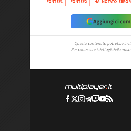
FONTE#1
FONTE#2
HAI NOTATO ERROR
Aggiungici come
Questo contenuto potrebbe includ
Per conoscere i dettagli della nostra