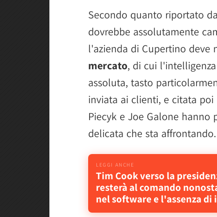
Secondo quanto riportato da
dovrebbe assolutamente ca
l'azienda di Cupertino deve
mercato
, di cui l'intelligenz
assoluta, tasto particolarme
inviata ai clienti, e citata po
Piecyk e Joe Galone hanno pa
delicata che sta affrontando.
Tim Cook verso la presiden
resterà al comando nonostan
nel software e l'assenza di