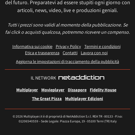
del futuro. Preparatevi ad essere stupiti ogni giorno con
articoli, news, video, live e produzioni geniali.
Tutti i prezzi sono validi al momento della pubblicazione. Se
fai click o acquisti qualcosa, potremmo ricevere un compenso.
Informativa sui cookie
Privacy Policy
Termini e condizioni
Etica e trasparenza
Contatti
Lavora con noi
Aggiorna le impostazioni di tracciamento della pubblicità
IL NETWORK
Multiplayer
Movieplayer
Dissapore
Fidelity House
The Great Pizza
Multiplayer Edizioni
© 2026 Multiplayer.it è di proprietà di NetAddiction S.r.l. REA TR - 80133 - P.iva:
01206540559 – Sede Legale: Piazza Europa, 19 - 05100 Terni (TR) Italy