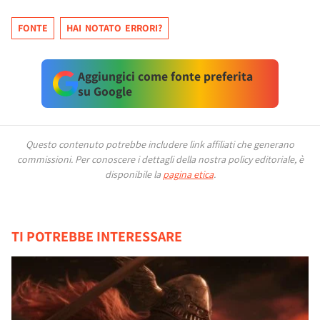
FONTE
HAI NOTATO ERRORI?
Aggiungici come fonte preferita
su Google
Questo contenuto potrebbe includere link affiliati che generano
commissioni.
Per conoscere i dettagli della nostra policy editoriale, è
disponibile la
pagina etica
.
TI POTREBBE INTERESSARE