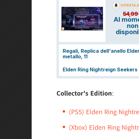
Collector's Edition
:
(PS5) Elden Ring Nightrei
(Xbox) Elden Ring Nightre