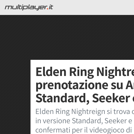
Elden Ring Nightre
prenotazione su A
Standard, Seeker 
Elden Ring Nightreign si trova
in versione Standard, Seeker e 
confermati per il videogioco 