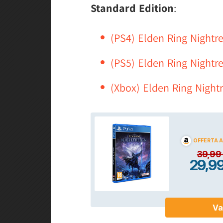
Standard Edition
:
(PS4) Elden Ring Nightre
(PS5) Elden Ring Nightre
(Xbox) Elden Ring Nightr