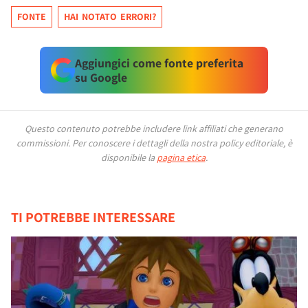
FONTE
HAI NOTATO ERRORI?
Aggiungici come fonte preferita
su Google
Questo contenuto potrebbe includere link affiliati che generano
commissioni.
Per conoscere i dettagli della nostra policy editoriale, è
disponibile la
pagina etica
.
TI POTREBBE INTERESSARE