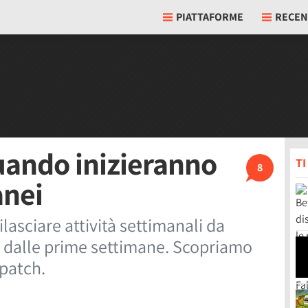
PIATTAFORME
RECEN
quando inizieranno
T
8
anei
asciare attività settimanali da
re dalle prime settimane. Scopriamo
patch.