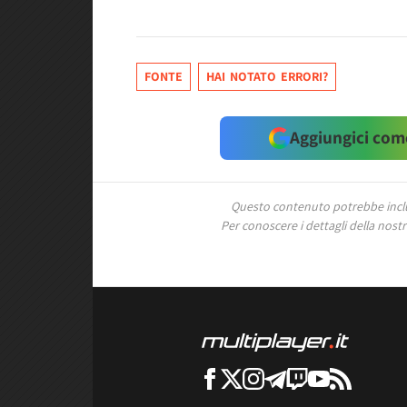
FONTE
HAI NOTATO ERRORI?
Aggiungici come
Questo contenuto potrebbe includ
Per conoscere i dettagli della nostra