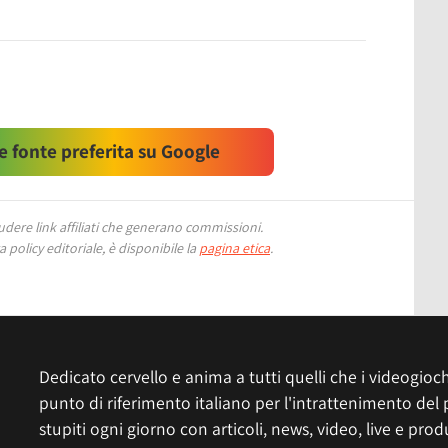
 fonte preferita su Google
ere link affiliati che generano commissioni.
 policy editoriale, è disponibile la
pagina etica
.
Dedicato cervello e anima a tutti quelli che i videogiochi
punto di riferimento italiano per l'intrattenimento del 
stupiti ogni giorno con articoli, news, video, live e prod