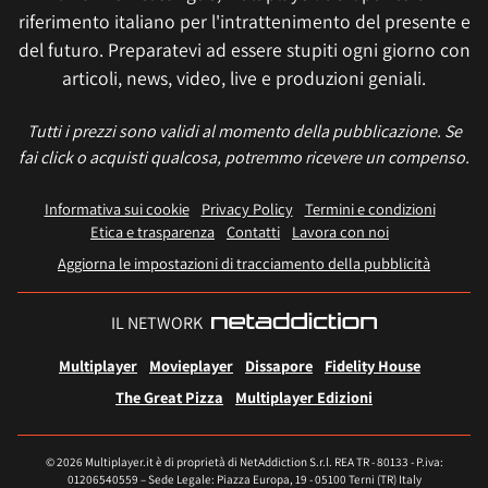
riferimento italiano per l'intrattenimento del presente e
del futuro. Preparatevi ad essere stupiti ogni giorno con
articoli, news, video, live e produzioni geniali.
Tutti i prezzi sono validi al momento della pubblicazione. Se
fai click o acquisti qualcosa, potremmo ricevere un compenso.
Informativa sui cookie
Privacy Policy
Termini e condizioni
Etica e trasparenza
Contatti
Lavora con noi
Aggiorna le impostazioni di tracciamento della pubblicità
IL NETWORK
Multiplayer
Movieplayer
Dissapore
Fidelity House
The Great Pizza
Multiplayer Edizioni
© 2026 Multiplayer.it è di proprietà di NetAddiction S.r.l. REA TR - 80133 - P.iva:
01206540559 – Sede Legale: Piazza Europa, 19 - 05100 Terni (TR) Italy