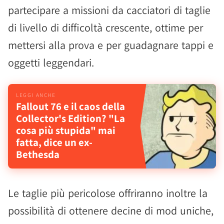
partecipare a missioni da cacciatori di taglie
di livello di difficoltà crescente, ottime per
mettersi alla prova e per guadagnare tappi e
oggetti leggendari.
Fallout 76 e il caos della
Collector's Edition? "La
cosa più stupida" mai
fatta, dice un ex-
Bethesda
Le taglie più pericolose offriranno inoltre la
possibilità di ottenere decine di mod uniche,