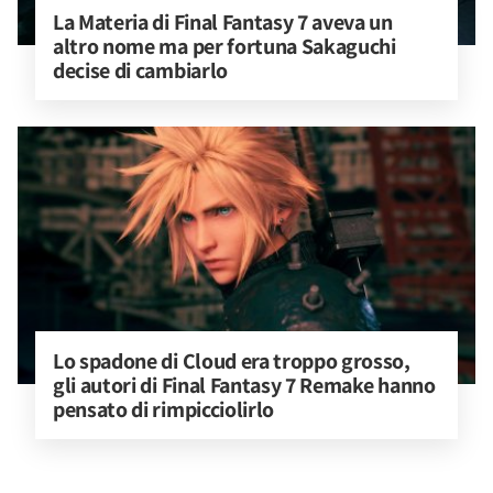
La Materia di Final Fantasy 7 aveva un 
altro nome ma per fortuna Sakaguchi 
decise di cambiarlo
Lo spadone di Cloud era troppo grosso, 
gli autori di Final Fantasy 7 Remake hanno 
pensato di rimpicciolirlo