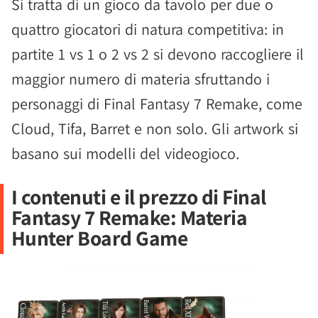
Si tratta di un gioco da tavolo per due o
quattro giocatori di natura competitiva: in
partite 1 vs 1 o 2 vs 2 si devono raccogliere il
maggior numero di materia sfruttando i
personaggi di Final Fantasy 7 Remake, come
Cloud, Tifa, Barret e non solo. Gli artwork si
basano sui modelli del videogioco.
I contenuti e il prezzo di Final
Fantasy 7 Remake: Materia
Hunter Board Game