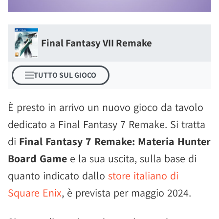
Final Fantasy VII Remake
TUTTO SUL GIOCO
È presto in arrivo un nuovo gioco da tavolo
dedicato a Final Fantasy 7 Remake. Si tratta
di
Final Fantasy 7 Remake: Materia Hunter
Board Game
e la sua uscita, sulla base di
quanto indicato dallo
store italiano di
Square Enix
, è prevista per maggio 2024.