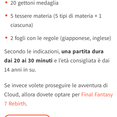
20 gettoni medaglia
5 tessere materia (5 tipi di materia × 1
ciascuna)
2 fogli con le regole (giapponese, inglese)
Secondo le indicazioni,
una partita dura
dai 20 ai 30 minuti
e l'età consigliata è dai
14 anni in su.
Se invece volete proseguire le avventura di
Cloud, allora dovete optare per
Final Fantasy
7 Rebirth
.