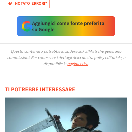
HAI NOTATO ERRORI?
Aggiungici come fonte preferita
su Google
Questo contenuto potrebbe includere link affiliati che generano
commissioni.
Per conoscere i dettagli della nostra policy editoriale, è
disponibile la
pagina etica
.
TI POTREBBE INTERESSARE