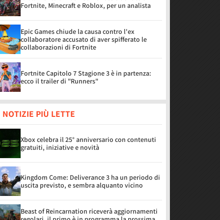
Fortnite, Minecraft e Roblox, per un analista
Epic Games chiude la causa contro l'ex
collaboratore accusato di aver spifferato le
collaborazioni di Fortnite
Fortnite Capitolo 7 Stagione 3 è in partenza:
ecco il trailer di "Runners"
 NOTIZIE PIÙ LETTE
Xbox celebra il 25° anniversario con contenuti
gratuiti, iniziative e novità
Kingdom Come: Deliverance 3 ha un periodo di
uscita previsto, e sembra alquanto vicino
Beast of Reincarnation riceverà aggiornamenti
regolari, il primo è in programma la prossima