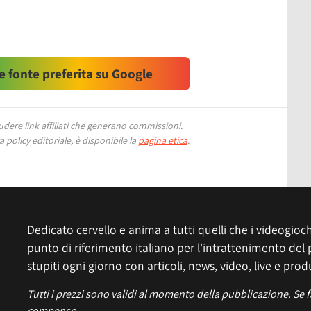
 fonte preferita su Google
ere link affiliati che generano commissioni.
 policy editoriale, è disponibile la
pagina etica
.
Dedicato cervello e anima a tutti quelli che i videogiochi
punto di riferimento italiano per l'intrattenimento del 
stupiti ogni giorno con articoli, news, video, live e prod
Tutti i prezzi sono validi al momento della pubblicazione. Se 
compenso.