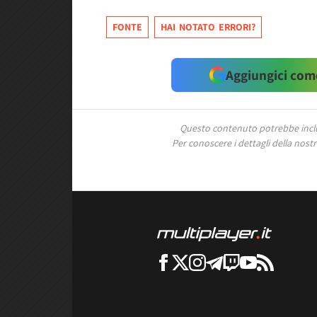
FONTE
HAI NOTATO ERRORI?
Aggiungici come
Questo contenuto potrebbe includ
Per conoscere i dettagli della nostra