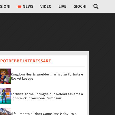
SIONI
NEWS
VIDEO
LIVE
GIOCHI
I POTREBBE INTERESSARE
Kingdom Hearts sarebbe in arrivo su Fortnite e
Rocket League
Fortnite: torna Springfield in Reload assieme a
John Wick in versione I Simpson
Il fallimento di Xbox Game Pass è dovuto a