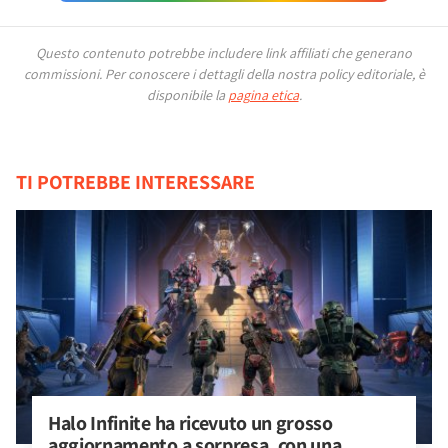
Questo contenuto potrebbe includere link affiliati che generano
commissioni.
Per conoscere i dettagli della nostra policy editoriale, è
disponibile la
pagina etica
.
TI POTREBBE INTERESSARE
Halo Infinite ha ricevuto un grosso 
aggiornamento a sorpresa, con una 