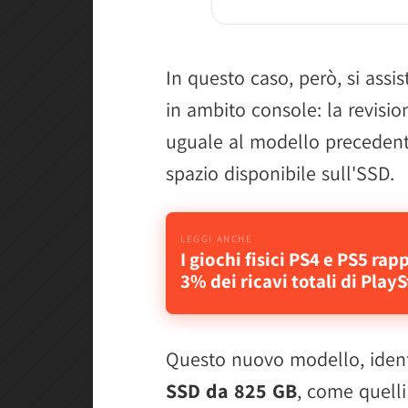
In questo caso, però, si assi
in ambito console: la revision
uguale al modello precedent
spazio disponibile sull'SSD.
I giochi fisici PS4 e PS5 rap
3% dei ricavi totali di Play
Questo nuovo modello, identi
SSD da 825 GB
, come quell