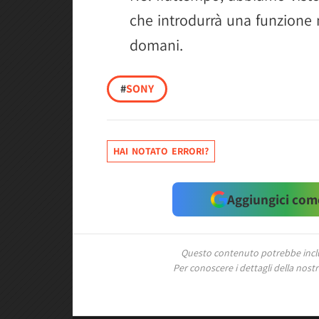
che introdurrà una funzione m
domani.
#
SONY
HAI NOTATO ERRORI?
Aggiungici come
Questo contenuto potrebbe includ
Per conoscere i dettagli della nostra