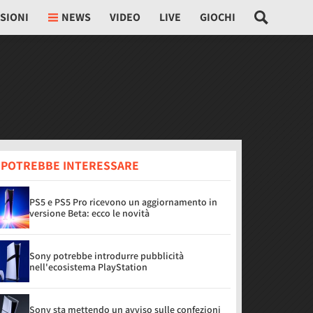
SIONI
NEWS
VIDEO
LIVE
GIOCHI
I POTREBBE INTERESSARE
PS5 e PS5 Pro ricevono un aggiornamento in
versione Beta: ecco le novità
Sony potrebbe introdurre pubblicità
nell'ecosistema PlayStation
Sony sta mettendo un avviso sulle confezioni