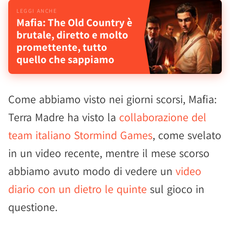
Mafia: The Old Country è
brutale, diretto e molto
promettente, tutto
quello che sappiamo
Come abbiamo visto nei giorni scorsi, Mafia:
Terra Madre ha visto la
collaborazione del
team italiano Stormind Games
, come svelato
in un video recente, mentre il mese scorso
abbiamo avuto modo di vedere un
video
diario con un dietro le quinte
sul gioco in
questione.