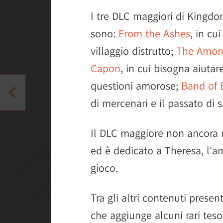
I tre DLC maggiori di Kingdo
sono:
From the Ashes
, in cu
villaggio distrutto;
The Amoro
Capon
, in cui bisogna aiuta
questioni amorose;
Band of 
di mercenari e il passato di s
Il DLC maggiore non ancora r
ed è dedicato a Theresa, l'am
gioco.
Tra gli altri contenuti presen
che aggiunge alcuni rari tes