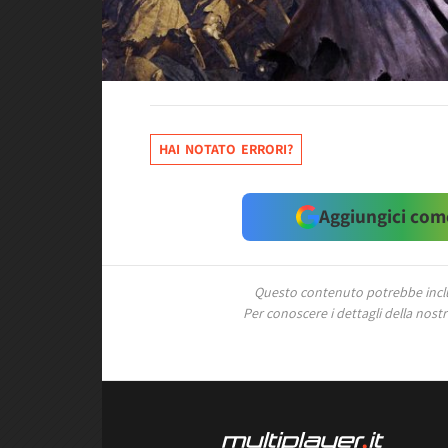
HAI NOTATO ERRORI?
Aggiungici come
Questo contenuto potrebbe includ
Per conoscere i dettagli della nostra