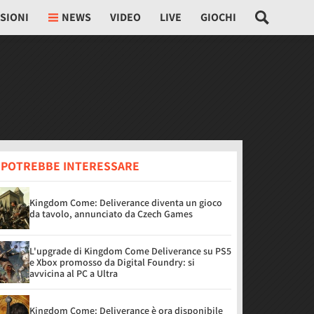
SIONI
NEWS
VIDEO
LIVE
GIOCHI
I POTREBBE INTERESSARE
Kingdom Come: Deliverance diventa un gioco
da tavolo, annunciato da Czech Games
L'upgrade di Kingdom Come Deliverance su PS5
e Xbox promosso da Digital Foundry: si
avvicina al PC a Ultra
Kingdom Come: Deliverance è ora disponibile