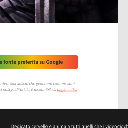
 fonte preferita su Google
ere link affiliati che generano commissioni.
 policy editoriale, è disponibile la
pagina etica
.
Dedicato cervello e anima a tutti quelli che i videogiochi