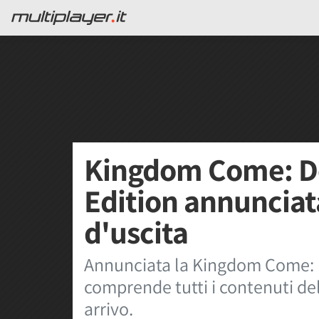
Kingdom Come: De
Edition annunciat
d'uscita
Annunciata la Kingdom Come: D
comprende tutti i contenuti del g
arrivo.