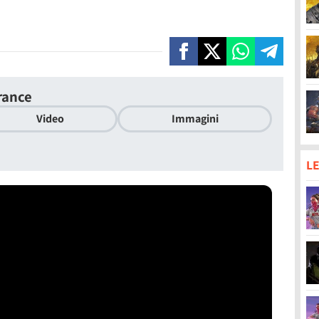
rance
Video
Immagini
LE