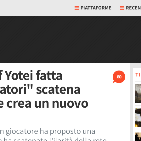
PIATTAFORME
RECEN
 Yotei fatta
T
60
atori" scatena
e e crea un nuovo
un giocatore ha proposto una
 ha scatenato l'ilarità della rete.