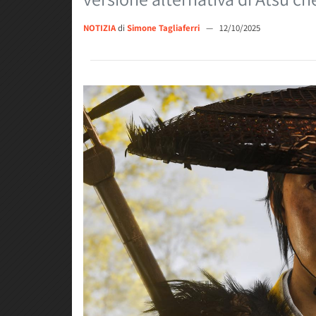
NOTIZIA
di
Simone Tagliaferri
—
12/10/2025