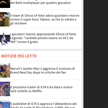
del Raid multiplayer per quattro giocatori
Il team di Ghost of Yotei adora guardarvi morire
contro il super boss Takezo: sa che lo odiate e
gli sta bene
I giocatori stanno apprezzando Ghost of Yotei
Legends: "sarebbe potuto essere un DLC da
30€" invece è gratis
 NOTIZIE PIÙ LETTE
Marvel's Spider-Man 2 aggiorna il costume di
Brand New Day dopo le critiche dei fan
Il prossimo trailer di GTA 6 ha data e orario:
sarà visibile su Netflix
Il publisher di GTA 6 approva l'abbandono dei
dischi da parte di PlayStation: il 90% del suo