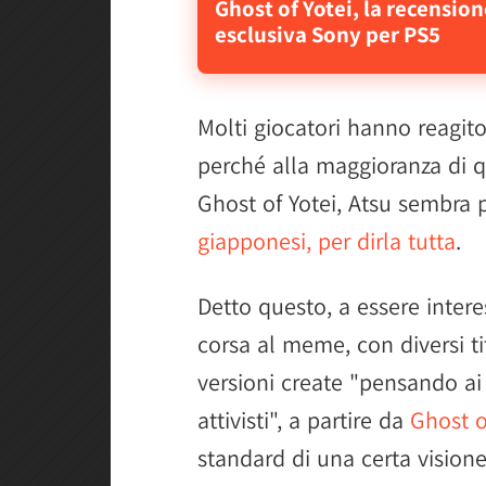
Ghost of Yotei, la recensio
esclusiva Sony per PS5
Molti giocatori hanno reagito
perché alla maggioranza di 
Ghost of Yotei, Atsu sembra 
giapponesi, per dirla tutta
.
Detto questo, a essere intere
corsa al meme, con diversi ti
versioni create "pensando ai
attivisti", a partire da
Ghost 
standard di una certa visione