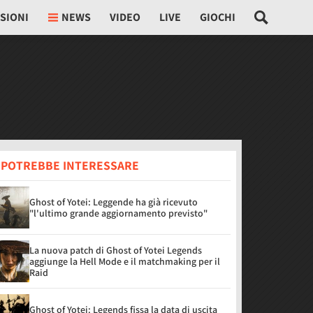
SIONI
NEWS
VIDEO
LIVE
GIOCHI
I POTREBBE INTERESSARE
Ghost of Yotei: Leggende ha già ricevuto
"l'ultimo grande aggiornamento previsto"
La nuova patch di Ghost of Yotei Legends
aggiunge la Hell Mode e il matchmaking per il
Raid
Ghost of Yotei: Legends fissa la data di uscita