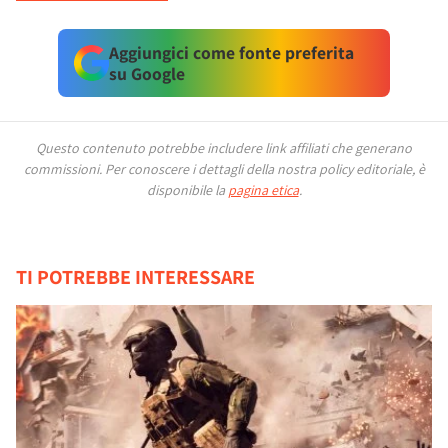
Aggiungici come fonte preferita
su Google
Questo contenuto potrebbe includere link affiliati che generano
commissioni.
Per conoscere i dettagli della nostra policy editoriale, è
disponibile la
pagina etica
.
TI POTREBBE INTERESSARE