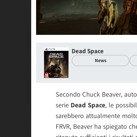
Dead Space
News
Secondo Chuck Beaver, autor
serie
Dead Space
, le possib
sarebbero attualmente molto 
FRVR, Beaver ha spiegato ch
ritenuto sufficienti i risult