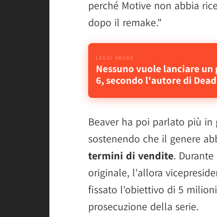
perché Motive non abbia ricev
dopo il remake."
Nessuno vuole lanciare un 
6, secondo l'autore di Dea
Beaver ha poi parlato più in
sostenendo che il genere a
termini di vendite
. Durante 
originale, l'allora vicepresi
fissato l'obiettivo di 5 milion
prosecuzione della serie.