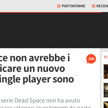
PIATTAFORME
RECEN
ce non avrebbe i
T
108
ficare un nuovo
single player sono
a serie Dead Space non ha avuto
care ulteriori investimenti da parte