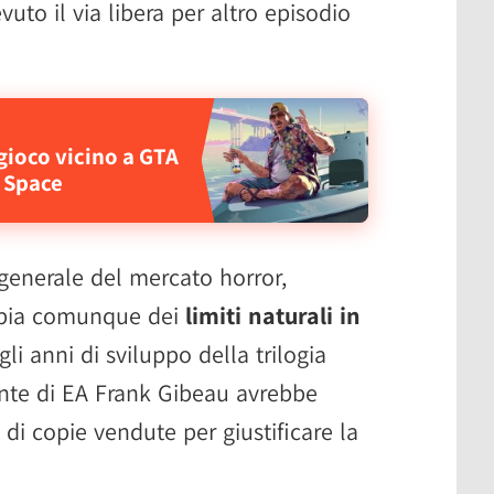
uto il via libera per altro episodio
gioco vicino a GTA
d Space
 generale del mercato horror,
bbia comunque dei
limiti naturali in
gli anni di sviluppo della trilogia
dente di EA Frank Gibeau avrebbe
i di copie vendute per giustificare la