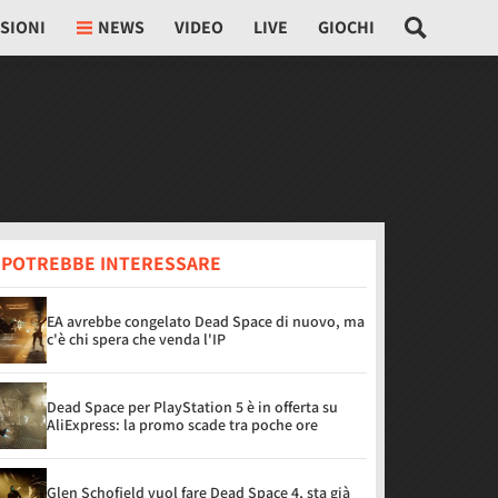
SIONI
NEWS
VIDEO
LIVE
GIOCHI
I POTREBBE INTERESSARE
EA avrebbe congelato Dead Space di nuovo, ma
c'è chi spera che venda l'IP
Dead Space per PlayStation 5 è in offerta su
AliExpress: la promo scade tra poche ore
Glen Schofield vuol fare Dead Space 4, sta già