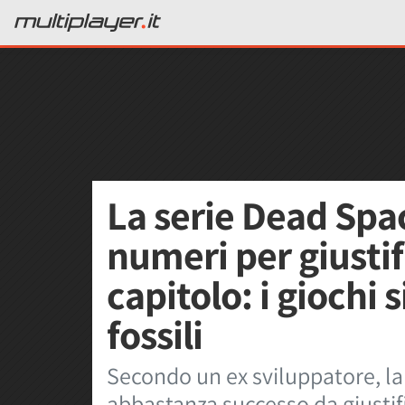
La serie Dead Spa
numeri per giusti
capitolo: i giochi 
fossili
Secondo un ex sviluppatore, l
abbastanza successo da giustifi