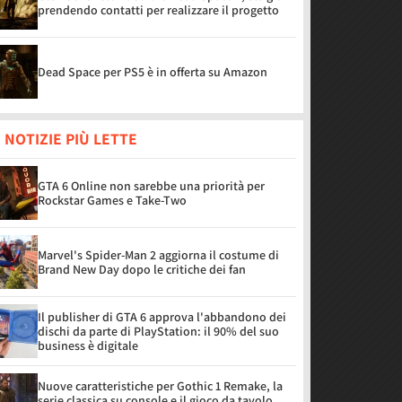
prendendo contatti per realizzare il progetto
Dead Space per PS5 è in offerta su Amazon
 NOTIZIE PIÙ LETTE
GTA 6 Online non sarebbe una priorità per
Rockstar Games e Take-Two
Marvel's Spider-Man 2 aggiorna il costume di
Brand New Day dopo le critiche dei fan
Il publisher di GTA 6 approva l'abbandono dei
dischi da parte di PlayStation: il 90% del suo
business è digitale
Nuove caratteristiche per Gothic 1 Remake, la
serie classica su console e il gioco da tavolo