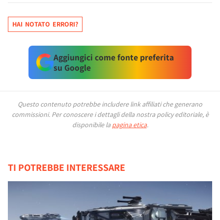
HAI NOTATO ERRORI?
Aggiungici come fonte preferita
su Google
Questo contenuto potrebbe includere link affiliati che generano
commissioni.
Per conoscere i dettagli della nostra policy editoriale, è
disponibile la
pagina etica
.
TI POTREBBE INTERESSARE