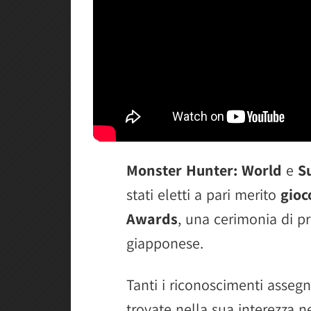
Monster Hunter: World
e
S
stati eletti a pari merito
gioc
Awards
, una cerimonia di pr
giapponese.
Tanti i riconoscimenti assegn
trovate nella sua interezza ne