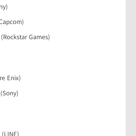
ny)
(Capcom)
 (Rockstar Games)
re Enix)
(Sony)
 (LINE)