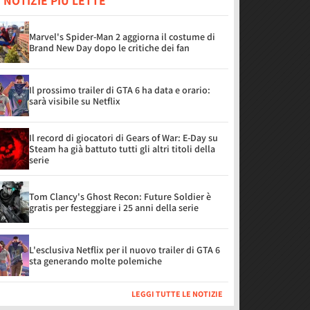
 NOTIZIE PIÙ LETTE
Marvel's Spider-Man 2 aggiorna il costume di
Brand New Day dopo le critiche dei fan
Il prossimo trailer di GTA 6 ha data e orario:
sarà visibile su Netflix
Il record di giocatori di Gears of War: E-Day su
Steam ha già battuto tutti gli altri titoli della
serie
Tom Clancy's Ghost Recon: Future Soldier è
gratis per festeggiare i 25 anni della serie
L'esclusiva Netflix per il nuovo trailer di GTA 6
sta generando molte polemiche
LEGGI TUTTE LE NOTIZIE