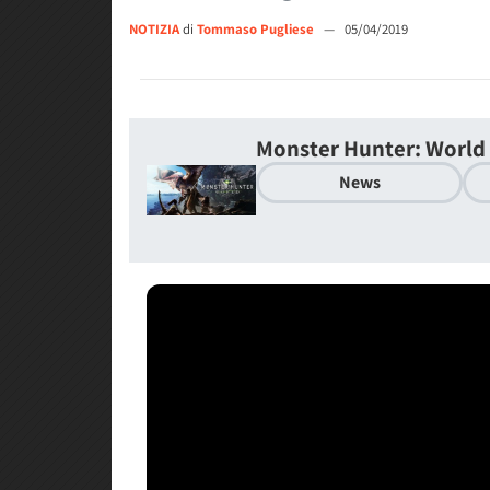
NOTIZIA
di
Tommaso Pugliese
—
05/04/2019
Monster Hunter: World
News