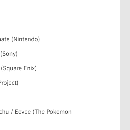
mate (Nintendo)
(Sony)
 (Square Enix)
roject)
achu / Eevee (The Pokemon