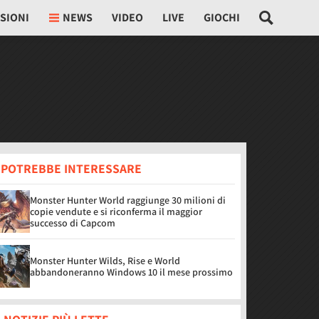
SIONI
NEWS
VIDEO
LIVE
GIOCHI
I POTREBBE INTERESSARE
Monster Hunter World raggiunge 30 milioni di
copie vendute e si riconferma il maggior
successo di Capcom
Monster Hunter Wilds, Rise e World
abbandoneranno Windows 10 il mese prossimo