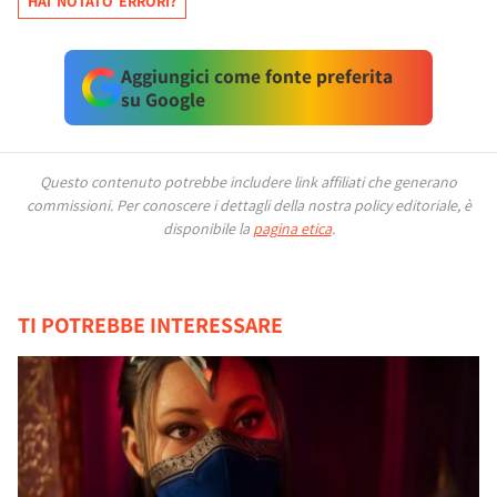
HAI NOTATO ERRORI?
Aggiungici come fonte preferita
su Google
Questo contenuto potrebbe includere link affiliati che generano
commissioni.
Per conoscere i dettagli della nostra policy editoriale, è
disponibile la
pagina etica
.
TI POTREBBE INTERESSARE