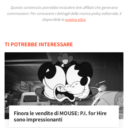
Questo contenuto potrebbe includere link affiliati che generano
commissioni.
Per conoscere i dettagli della nostra policy editoriale, è
disponibile la
pagina etica
.
TI POTREBBE INTERESSARE
Finora le vendite di MOUSE: P.I. for Hire 
sono impressionanti