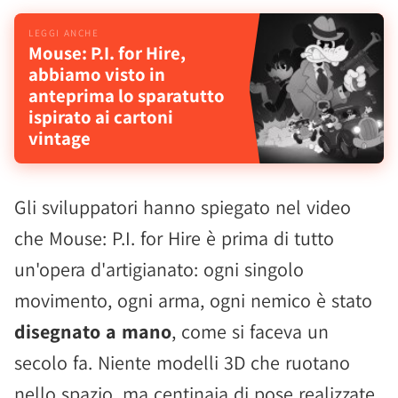
Mouse: P.I. for Hire,
abbiamo visto in
anteprima lo sparatutto
ispirato ai cartoni
vintage
Gli sviluppatori hanno spiegato nel video
che Mouse: P.I. for Hire è prima di tutto
un'opera d'artigianato: ogni singolo
movimento, ogni arma, ogni nemico è stato
disegnato a mano
, come si faceva un
secolo fa. Niente modelli 3D che ruotano
nello spazio, ma centinaia di pose realizzate