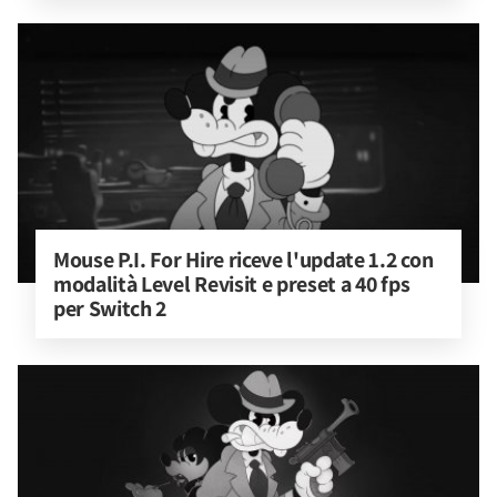
Mouse P.I. For Hire riceve l'update 1.2 con 
modalità Level Revisit e preset a 40 fps 
per Switch 2