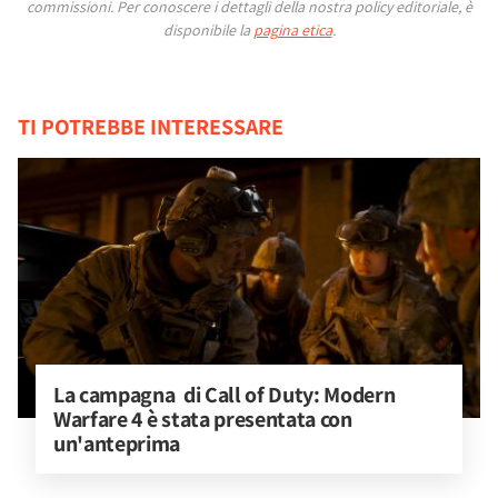
commissioni.
Per conoscere i dettagli della nostra policy editoriale, è
disponibile la
pagina etica
.
TI POTREBBE INTERESSARE
La campagna  di Call of Duty: Modern 
Warfare 4 è stata presentata con 
un'anteprima