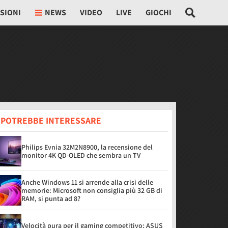
SIONI
NEWS
VIDEO
LIVE
GIOCHI
I POTREBBE INTERESSARE
Philips Evnia 32M2N8900, la recensione del
monitor 4K QD-OLED che sembra un TV
Anche Windows 11 si arrende alla crisi delle
memorie: Microsoft non consiglia più 32 GB di
RAM, si punta ad 8?
Velocità pura per il gaming competitivo: ASUS