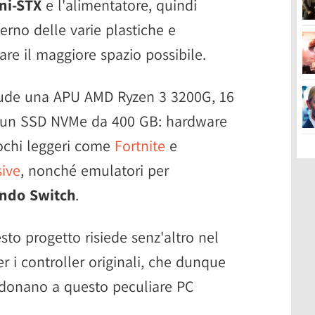
ni-STX
e l'alimentatore, quindi
terno delle varie plastiche e
are il maggiore spazio possibile.
clude una APU AMD Ryzen 3 3200G, 16
un SSD NVMe da 400 GB: hardware
iochi leggeri come
Fortnite
e
sive
, nonché emulatori per
ndo Switch
.
esto progetto risiede senz'altro nel
 i controller originali, che dunque
 donano a questo peculiare PC