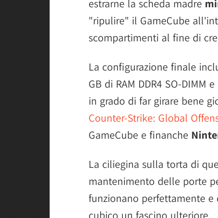
estrarne la scheda madre
mi
"ripulire" il GameCube all'in
scompartimenti al fine di cre
La configurazione finale in
GB di RAM DDR4 SO-DIMM e 
in grado di far girare bene g
Counter-Strike: Global Offen
GameCube e finanche
Ninte
La ciliegina sulla torta di qu
mantenimento delle porte per
funzionano perfettamente e
cubico un fascino ulteriore.