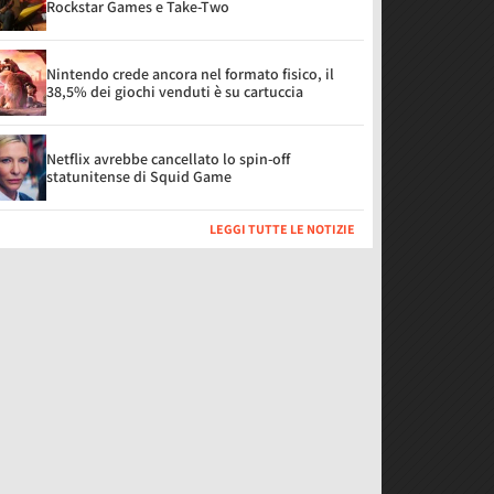
Rockstar Games e Take-Two
Nintendo crede ancora nel formato fisico, il
38,5% dei giochi venduti è su cartuccia
Netflix avrebbe cancellato lo spin-off
statunitense di Squid Game
LEGGI TUTTE LE NOTIZIE