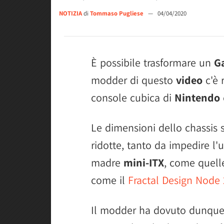
NOTIZIA
di
Tommaso Pugliese
—
04/04/2020
È possibile trasformare un
G
modder di questo
video
c'è 
console cubica di
Nintendo
Le dimensioni dello chassis 
ridotte, tanto da impedire l
madre
mini-ITX
, come quell
come il
Fractal Design Node
Il modder ha dovuto dunque