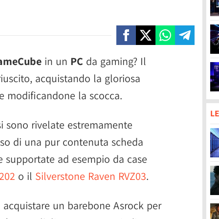
ameCube
in un
PC
da gaming? Il
riuscito, acquistando la gloriosa
e modificandone la scocca.
LE
si sono rivelate estremamente
'uso di una pur contenuta scheda
e supportate ad esempio da case
 202
o il
Silverstone Raven RVZ03
.
 acquistare un barebone Asrock per