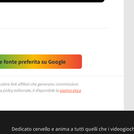
 fonte preferita su Google
ere link affiliati che generano commissioni.
 policy editoriale, è disponibile la
pagina etica
.
Dedicato cervello e anima a tutti quelli che i videogiochi