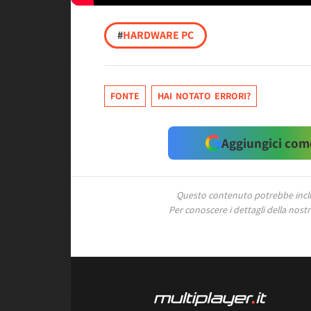
#
HARDWARE PC
FONTE
HAI NOTATO ERRORI?
Aggiungici come
Questo contenuto potrebbe includ
Per conoscere i dettagli della nostra