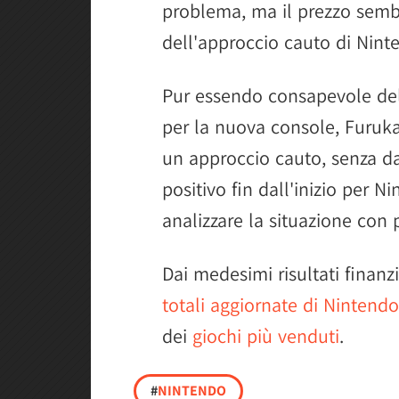
problema, ma il prezzo semb
dell'approccio cauto di Nint
Pur essendo consapevole del
per la nuova console, Furu
un approccio cauto, senza 
positivo fin dall'inizio per N
analizzare la situazione con 
Dai medesimi risultati finan
totali aggiornate di Nintend
dei
giochi più venduti
.
#
NINTENDO