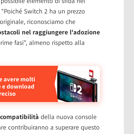
 possibile elemento di sfida nel
 "Poiché Switch 2 ha un prezzo
 originale, riconosciamo che
ostacoli nel raggiungere l'adozione
rime fasi", almeno rispetto alla
e avere molti
e e download
reciso
ocompatibilità
della nuova console
are contribuiranno a superare questo