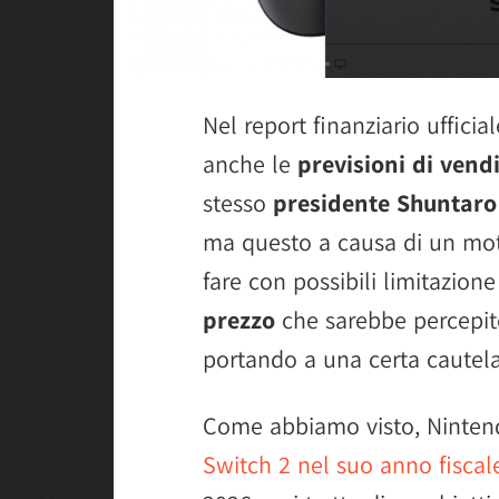
Nel report finanziario uffici
anche le
previsioni di vend
stesso
presidente Shuntaro
ma questo a causa di un mot
fare con possibili limitazion
prezzo
che sarebbe percepito
portando a una certa cautela 
Come abbiamo visto, Ninte
Switch 2 nel suo anno fiscal