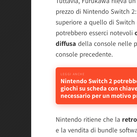
Tuttavia, Furukawa rileva un
prezzo di Nintendo Switch 2:
superiore a quello di Switch
potrebbero esserci notevoli
diffusa
della console nelle p
console precedente.
Nintendo Switch 2 potrebb
giochi su scheda con chiav
necessario per un motivo p
Nintendo ritiene che la
retr
e la vendita di bundle softw