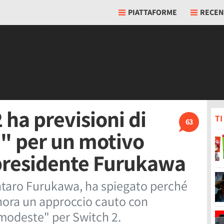
PIATTAFORME
RECEN
ha previsioni di
T
63
" per un motivo
l presidente Furukawa
untaro Furukawa, ha spiegato perché
nora un approccio cauto con
"modeste" per Switch 2.