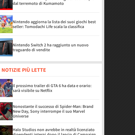
dal terremoto di Kumamoto
Nintendo aggiorna la lista dei suoi giochi best
seller: Tomodachi Life scala la classifica
Nintendo Switch 2 ha raggiunto un nuovo
traguardo di vendite
 NOTIZIE PIÙ LETTE
Il prossimo trailer di GTA 6 ha data e orario:
sarà visibile su Netflix
Nonostante il successo di Spider-Man: Brand
New Day, Sony interrompe il suo Marvel
Universe
Halo Studios non avrebbe in realtà licenziato
dipendenti interni dopo il lancio di Campaign