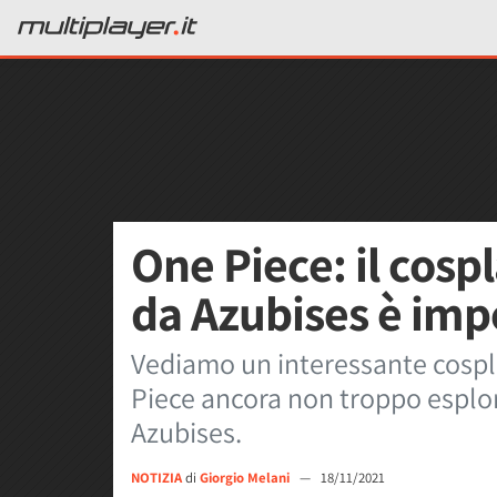
One Piece: il cosp
da Azubises è imp
Vediamo un interessante cospl
Piece ancora non troppo esplor
Azubises.
NOTIZIA
di
Giorgio Melani
—
18/11/2021