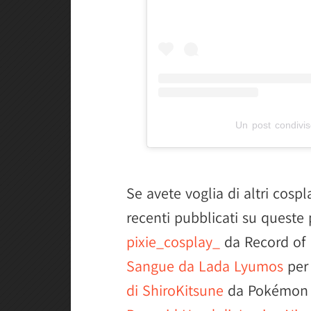
Un post condivi
Se avete voglia di altri cosp
recenti pubblicati su queste
pixie_cosplay_
da Record of 
Sangue da Lada Lyumos
per 
di ShiroKitsune
da Pokémon D