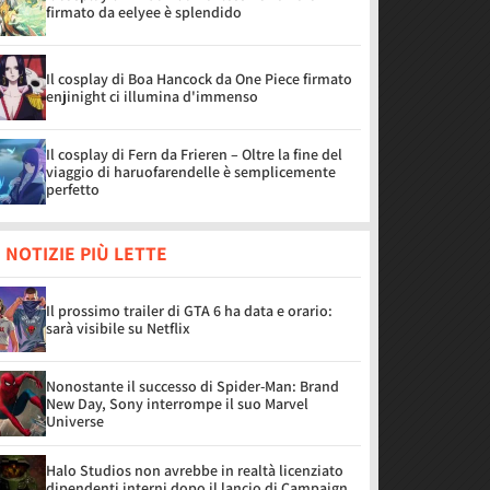
firmato da eelyee è splendido
Il cosplay di Boa Hancock da One Piece firmato
enjinight ci illumina d'immenso
Il cosplay di Fern da Frieren – Oltre la fine del
viaggio di haruofarendelle è semplicemente
perfetto
 NOTIZIE PIÙ LETTE
Il prossimo trailer di GTA 6 ha data e orario:
sarà visibile su Netflix
Nonostante il successo di Spider-Man: Brand
New Day, Sony interrompe il suo Marvel
Universe
Halo Studios non avrebbe in realtà licenziato
dipendenti interni dopo il lancio di Campaign