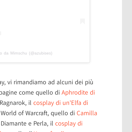
so da Mimschu (@azubises)
lay, vi rimandiamo ad alcuni dei più
 pagine come quello di
Aphrodite di
Ragnarok, il
cosplay di un'Elfa di
World of Warcraft, quello di
Camilla
iamante e Perla, il
cosplay di