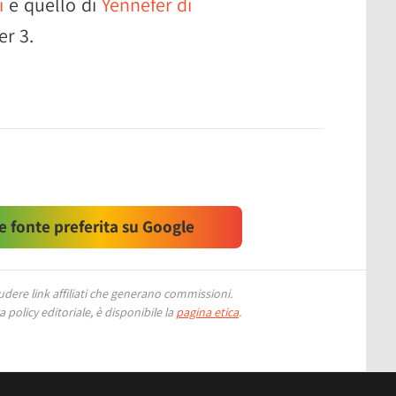
i
e quello di
Yennefer di
r 3.
 fonte preferita su Google
ere link affiliati che generano commissioni.
 policy editoriale, è disponibile la
pagina etica
.