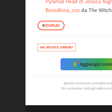
Pyramid Head di Jessica Nigr
Borodkina_cos
da The Witche
#
COSPLAY
HAI NOTATO ERRORI?
Aggiungici come
Questo contenuto potrebbe includ
Per conoscere i dettagli della nostra