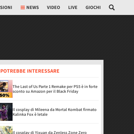
SIONI
NEWS
VIDEO
LIVE
GIOCHI
I POTREBBE INTERESSARE
The Last of Us Parte 1 Remake per PS5 è in forte
sconto su Amazon per il Black Friday
Il cosplay di Mileena da Mortal Kombat firmato
Kalinka Fox è letale
Il cosplay di Yixuan da Zenless Zone Zero