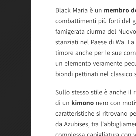
Black Maria è un
membro de
combattimenti più forti del g
famigerata ciurma del Nuov
stanziati nel Paese di Wa. La
timore anche per le sue corn
un elemento veramente peculi
biondi pettinati nel classico 
Sullo stesso stile è anche il 
di un
kimono
nero con motivi
caratteristiche si ritrovano 
da Azubises, tra l'abbigliam
complessa capigliatura con va