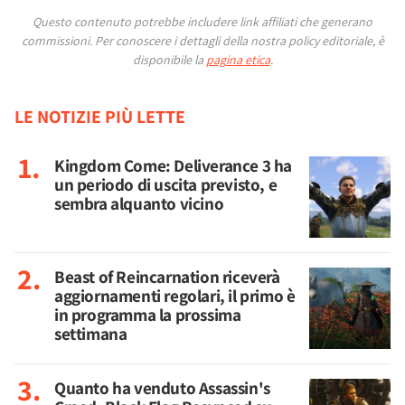
Questo contenuto potrebbe includere link affiliati che generano
commissioni.
Per conoscere i dettagli della nostra policy editoriale, è
disponibile la
pagina etica
.
LE NOTIZIE PIÙ LETTE
Kingdom Come: Deliverance 3 ha
un periodo di uscita previsto, e
sembra alquanto vicino
Beast of Reincarnation riceverà
aggiornamenti regolari, il primo è
in programma la prossima
settimana
Quanto ha venduto Assassin's