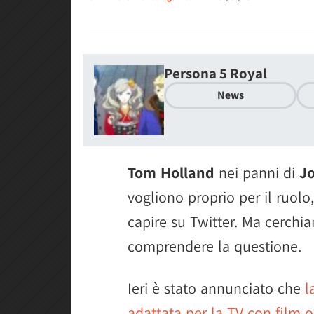
Persona 5 Royal
News
Tom Holland
nei panni di
J
vogliono proprio per il ruol
capire su Twitter. Ma cerchia
comprendere la questione.
Ieri è stato annunciato che
l
adattata per la TV con film o