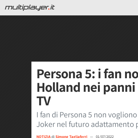
Persona 5: i fan 
Holland nei panni 
TV
I fan di Persona 5 non vogliono
Joker nel futuro adattamento p
NOTIZIA
di
Simone Tagliaferri
—
01/07/2022