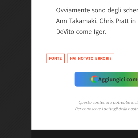
Ovviamente sono degli scher
Ann Takamaki, Chris Pratt in
DeVito come Igor.
FONTE
HAI NOTATO ERRORI?
Aggiungici come
Questo contenuto potrebbe includ
Per conoscere i dettagli della nostra