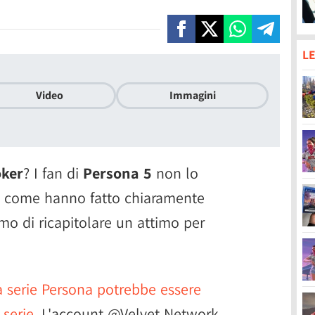
LE
Video
Immagini
oker
? I fan di
Persona 5
non lo
o, come hanno fatto chiaramente
mo di ricapitolare un attimo per
a serie Persona potrebbe essere
 serie
. L'account @Velvet Network,