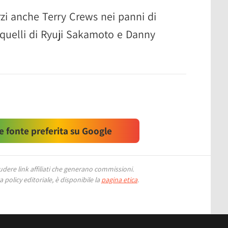
zi anche Terry Crews nei panni di
 quelli di Ryuji Sakamoto e Danny
 fonte preferita su Google
ere link affiliati che generano commissioni.
 policy editoriale, è disponibile la
pagina etica
.