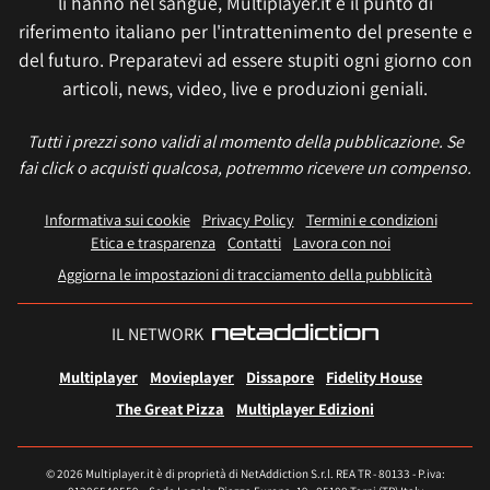
li hanno nel sangue, Multiplayer.it è il punto di
riferimento italiano per l'intrattenimento del presente e
del futuro. Preparatevi ad essere stupiti ogni giorno con
articoli, news, video, live e produzioni geniali.
Tutti i prezzi sono validi al momento della pubblicazione. Se
fai click o acquisti qualcosa, potremmo ricevere un compenso.
Informativa sui cookie
Privacy Policy
Termini e condizioni
Etica e trasparenza
Contatti
Lavora con noi
Aggiorna le impostazioni di tracciamento della pubblicità
IL NETWORK
Multiplayer
Movieplayer
Dissapore
Fidelity House
The Great Pizza
Multiplayer Edizioni
© 2026 Multiplayer.it è di proprietà di NetAddiction S.r.l. REA TR - 80133 - P.iva: