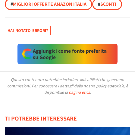
#
MIGLIORI OFFERTE AMAZON ITALIA
#
SCONTI
HAI NOTATO ERRORI?
Aggiungici come fonte preferita
su Google
Questo contenuto potrebbe includere link affiliati che generano
commissioni.
Per conoscere i dettagli della nostra policy editoriale, è
disponibile la
pagina etica
.
TI POTREBBE INTERESSARE