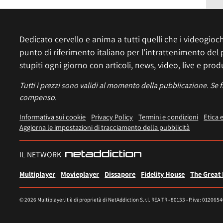
Dedicato cervello e anima a tutti quelli che i videogiochi
punto di riferimento italiano per l'intrattenimento del 
stupiti ogni giorno con articoli, news, video, live e prod
Tutti i prezzi sono validi al momento della pubblicazione. Se 
compenso.
Informativa sui cookie
Privacy Policy
Termini e condizioni
Etica 
Aggiorna le impostazioni di tracciamento della pubblicità
IL NETWORK
Multiplayer
Movieplayer
Dissapore
Fidelity House
The Great
© 2026 Multiplayer.it è di proprietà di NetAddiction S.r.l. REA TR - 80133 - P.iva: 012065