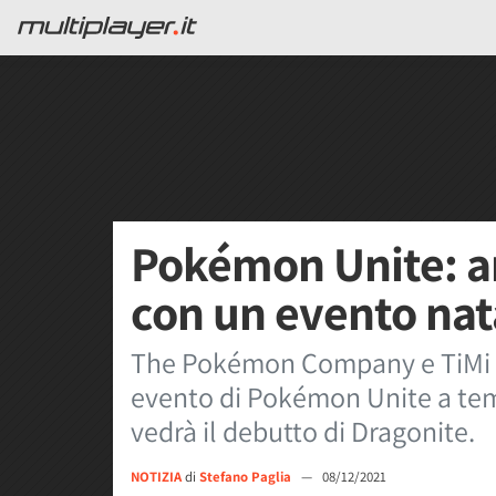
Pokémon Unite: ar
con un evento nat
The Pokémon Company e TiMi 
evento di Pokémon Unite a tema 
vedrà il debutto di Dragonite.
NOTIZIA
di
Stefano Paglia
—
08/12/2021