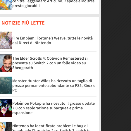
con tre Leggendari: Articuno, Zapdos e Moltres
presto giocabili
 NOTIZIE PIÙ LETTE
Fire Emblem: Fortune’s Weave, tutte le novità
dal Direct di Nintendo
The Elder Scrolls 4: Oblivion Remastered si
presenta su Switch 2 con un folle video su
Sheogorath
Monster Hunter Wilds ha ricevuto un taglio di
prezzo permanente abbondante su PS5, Xbox e
PC
Pokémon Pokopia ha ricevuto il grosso update
2.0 con esplorazione subacquea e prima
espansione
Nintendo ha identificato problemi e bug di
Xenoblade Chronicles 2 su Switch 2, patch in