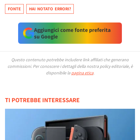
FONTE
HAI NOTATO ERRORI?
Aggiungici come fonte preferita
su Google
Questo contenuto potrebbe includere link affiliati che generano
commissioni.
Per conoscere i dettagli della nostra policy editoriale, è
disponibile la
pagina etica
.
TI POTREBBE INTERESSARE