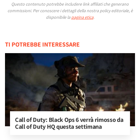
Questo contenuto potrebbe includere link affiliati che generano
commissioni.
Per conoscere i dettagli della nostra policy editoriale, è
disponibile la
pagina etica
.
TI POTREBBE INTERESSARE
Call of Duty: Black Ops 6 verrà rimosso da 
Call of Duty HQ questa settimana