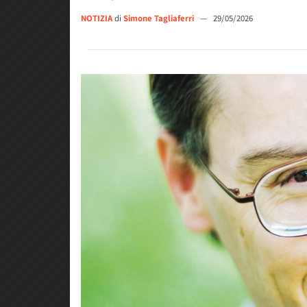
NOTIZIA
di
Simone Tagliaferri
—
29/05/2026