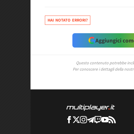
HAI NOTATO ERRORI?
Aggiungici come
Questo contenuto potrebbe includ
Per conoscere i dettagli della nostra