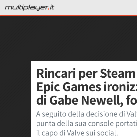
Rincari per Steam 
Epic Games ironiz
di Gabe Newell, f
A seguito della decisione di Val
punta della sua console portati
il capo di Valve sui social.