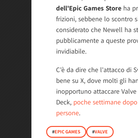
dell'Epic Games Store
ha pr
frizioni, sebbene lo scontro s
considerato che Newell ha st
pubblicamente a queste pro
invidiabile.
C'è da dire che l'attacco di
bene su X, dove molti gli ha
inopportuno attaccare Valve
Deck,
poche settimane dopo c
persone
.
#
EPIC GAMES
#
VALVE