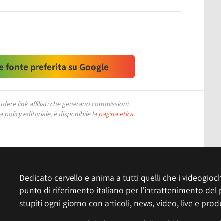
 fonte preferita su Google
ere link affiliati che generano commissioni.
 policy editoriale, è disponibile la
pagina etica
.
Dedicato cervello e anima a tutti quelli che i videogiochi
punto di riferimento italiano per l'intrattenimento del 
stupiti ogni giorno con articoli, news, video, live e prod