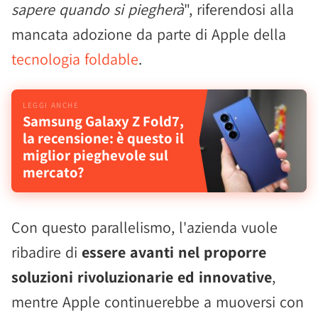
sapere quando si piegherà
", riferendosi alla
mancata adozione da parte di Apple della
tecnologia foldable
.
Samsung Galaxy Z Fold7,
la recensione: è questo il
miglior pieghevole sul
mercato?
Con questo parallelismo, l'azienda vuole
ribadire di
essere avanti nel proporre
soluzioni rivoluzionarie ed innovative
,
mentre Apple continuerebbe a muoversi con