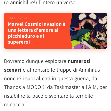
(o annichilire!) l'intero universo.
Marvel Cosmic Invasion è
una lettera d'amore ai
picchiaduro e ai
supereroi
Dovremo dunque esplorare
numerosi
scenari
e affrontare le truppe di Annihilus
nonché i suoi alleati in questa guerra, da
Thanos a MODOK, da Taskmaster all'AIM, per
ristabilire la pace e sventare la terribile
minaccia.