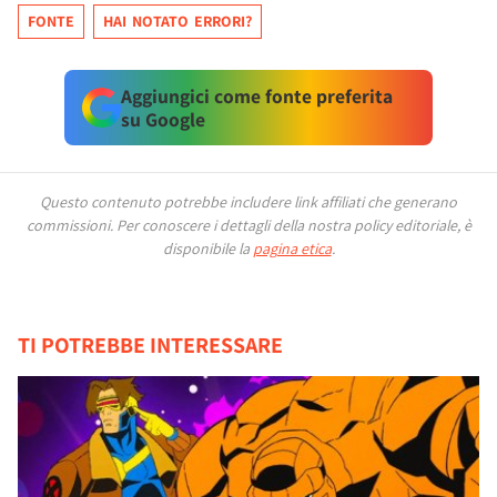
FONTE
HAI NOTATO ERRORI?
Aggiungici come fonte preferita
su Google
Questo contenuto potrebbe includere link affiliati che generano
commissioni.
Per conoscere i dettagli della nostra policy editoriale, è
disponibile la
pagina etica
.
TI POTREBBE INTERESSARE