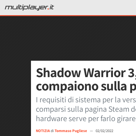
Shadow Warrior 3, 
compaiono sulla 
I requisiti di sistema per la v
comparsi sulla pagina Steam de
hardware serve per farlo girare
NOTIZIA
di
Tommaso Pugliese
—
02/02/2022