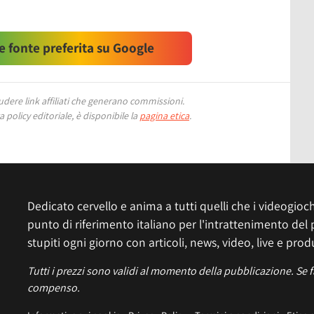
 fonte preferita su Google
ere link affiliati che generano commissioni.
 policy editoriale, è disponibile la
pagina etica
.
Dedicato cervello e anima a tutti quelli che i videogiochi
punto di riferimento italiano per l'intrattenimento del 
stupiti ogni giorno con articoli, news, video, live e prod
Tutti i prezzi sono validi al momento della pubblicazione. Se 
compenso.