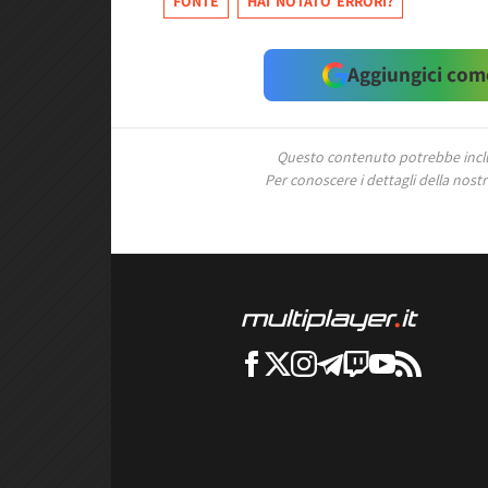
FONTE
HAI NOTATO ERRORI?
Aggiungici come
Questo contenuto potrebbe includ
Per conoscere i dettagli della nostra