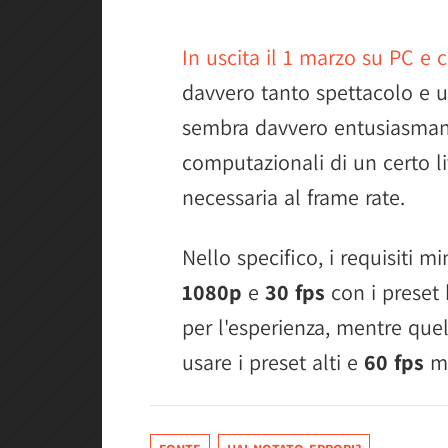
In uscita il 1 marzo su PC e
davvero tanto spettacolo e 
sembra davvero entusiasmant
computazionali di un certo liv
necessaria al frame rate.
Nello specifico, i requisiti 
1080p
e
30 fps
con i preset 
per l'esperienza, mentre que
usare i preset alti e
60 fps
ma