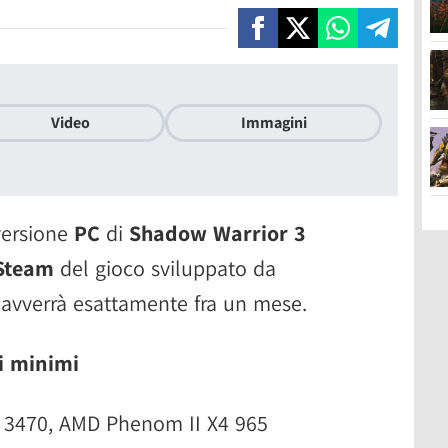
Video
Immagini
versione
PC
di
Shadow Warrior 3
Steam
del gioco sviluppato da
o avverrà esattamente fra un mese.
i minimi
i5 3470, AMD Phenom II X4 965