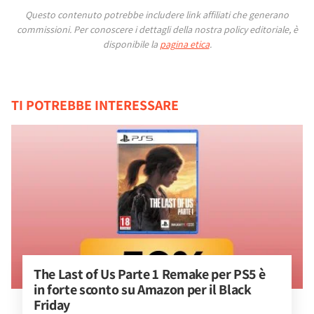
Questo contenuto potrebbe includere link affiliati che generano
commissioni.
Per conoscere i dettagli della nostra policy editoriale, è
disponibile la
pagina etica
.
TI POTREBBE INTERESSARE
The Last of Us Parte 1 Remake per PS5 è 
in forte sconto su Amazon per il Black 
Friday