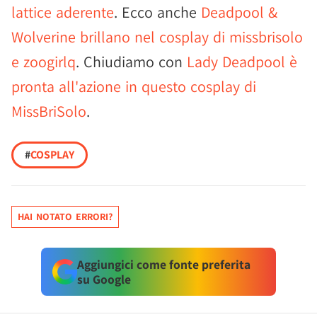
lattice aderente
. Ecco anche
Deadpool &
Wolverine brillano nel cosplay di missbrisolo
e zoogirlq
. Chiudiamo con
Lady Deadpool è
pronta all'azione in questo cosplay di
MissBriSolo
.
#
COSPLAY
HAI NOTATO ERRORI?
Aggiungici come fonte preferita
su Google