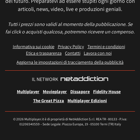
del futuro. Preparatevi ad essere stupiti ogni giorno con
articoli, news, video, live e produzioni geniali.
Tutti i prezzi sono validi al momento della pubblicazione. Se
fai click o acquisti qualcosa, potremmo ricevere un compenso.
Informativa sui cookie
Privacy Policy
Termini e condizioni
Etica e trasparenza
Contatti
Lavora con noi
Aggiorna le impostazioni di tracciamento della pubblicità
IL NETWORK
Multiplayer
Movieplayer
Dissapore
Fidelity House
The Great Pizza
Multiplayer Edizioni
© 2026 Multiplayer.it è di proprietà di NetAddiction S.r.l. REA TR - 80133 - P.iva:
01206540559 – Sede Legale: Piazza Europa, 19 - 05100 Terni (TR) Italy