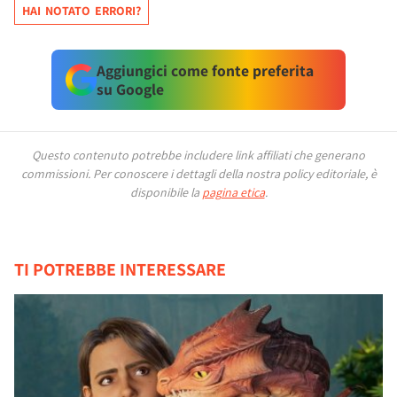
HAI NOTATO ERRORI?
Aggiungici come fonte preferita
su Google
Questo contenuto potrebbe includere link affiliati che generano
commissioni.
Per conoscere i dettagli della nostra policy editoriale, è
disponibile la
pagina etica
.
TI POTREBBE INTERESSARE