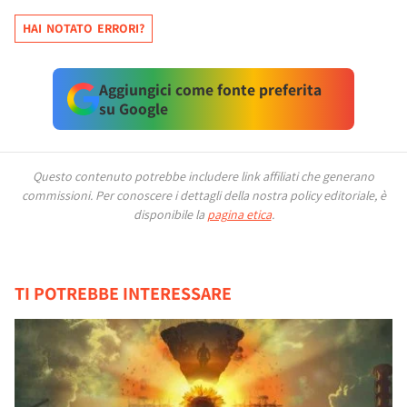
HAI NOTATO ERRORI?
Aggiungici come fonte preferita
su Google
Questo contenuto potrebbe includere link affiliati che generano
commissioni.
Per conoscere i dettagli della nostra policy editoriale, è
disponibile la
pagina etica
.
TI POTREBBE INTERESSARE