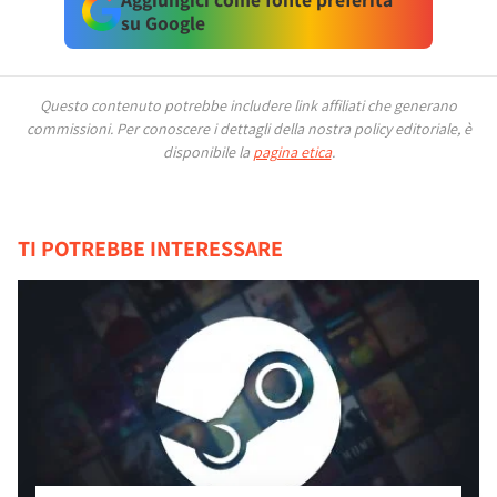
su Google
Questo contenuto potrebbe includere link affiliati che generano
commissioni.
Per conoscere i dettagli della nostra policy editoriale, è
disponibile la
pagina etica
.
TI POTREBBE INTERESSARE