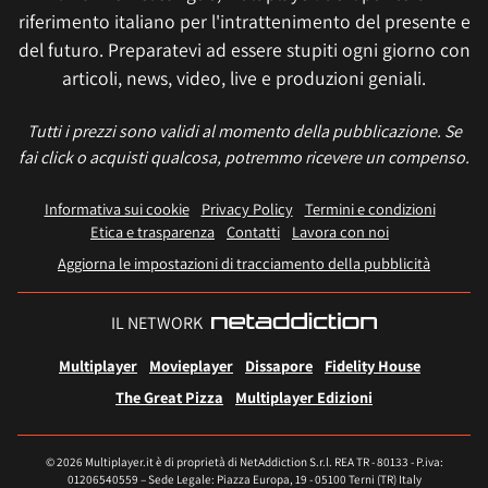
riferimento italiano per l'intrattenimento del presente e
del futuro. Preparatevi ad essere stupiti ogni giorno con
articoli, news, video, live e produzioni geniali.
Tutti i prezzi sono validi al momento della pubblicazione. Se
fai click o acquisti qualcosa, potremmo ricevere un compenso.
Informativa sui cookie
Privacy Policy
Termini e condizioni
Etica e trasparenza
Contatti
Lavora con noi
Aggiorna le impostazioni di tracciamento della pubblicità
IL NETWORK
Multiplayer
Movieplayer
Dissapore
Fidelity House
The Great Pizza
Multiplayer Edizioni
© 2026 Multiplayer.it è di proprietà di NetAddiction S.r.l. REA TR - 80133 - P.iva:
01206540559 – Sede Legale: Piazza Europa, 19 - 05100 Terni (TR) Italy