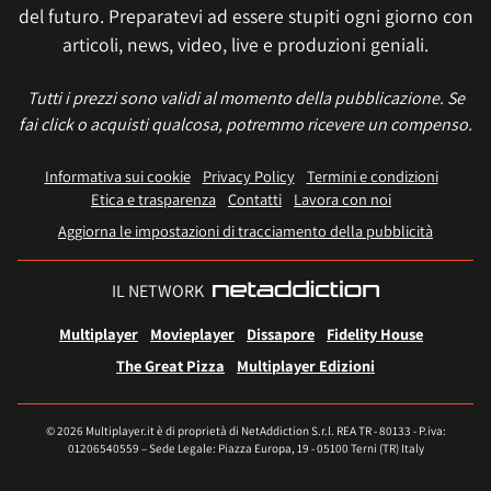
del futuro. Preparatevi ad essere stupiti ogni giorno con
articoli, news, video, live e produzioni geniali.
Tutti i prezzi sono validi al momento della pubblicazione. Se
fai click o acquisti qualcosa, potremmo ricevere un compenso.
Informativa sui cookie
Privacy Policy
Termini e condizioni
Etica e trasparenza
Contatti
Lavora con noi
Aggiorna le impostazioni di tracciamento della pubblicità
IL NETWORK
Multiplayer
Movieplayer
Dissapore
Fidelity House
The Great Pizza
Multiplayer Edizioni
© 2026 Multiplayer.it è di proprietà di NetAddiction S.r.l. REA TR - 80133 - P.iva:
01206540559 – Sede Legale: Piazza Europa, 19 - 05100 Terni (TR) Italy