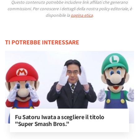
Questo contenuto potrebbe includere link affiliati che generano
commissioni.
Per conoscere i dettagli della nostra policy editoriale, è
disponibile la
pagina etica
.
TI POTREBBE INTERESSARE
Fu Satoru Iwata a scegliere il titolo 
"Super Smash Bros."