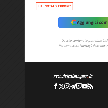
HAI NOTATO ERRORI?
Aggiungici come
Questo contenuto potrebbe includ
Per conoscere i dettagli della nostra