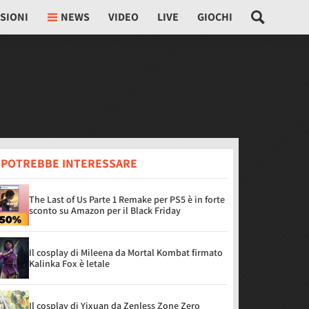
SIONI
NEWS
VIDEO
LIVE
GIOCHI
I POTREBBE INTERESSARE
The Last of Us Parte 1 Remake per PS5 è in forte
sconto su Amazon per il Black Friday
Il cosplay di Mileena da Mortal Kombat firmato
Kalinka Fox è letale
Il cosplay di Yixuan da Zenless Zone Zero