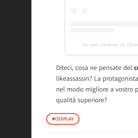
Un post condiviso da Chris
Diteci, cosa ne pensate del
c
likeassassin? La protagonista
nel modo migliore a vostro p
qualità superiore?
#
COSPLAY