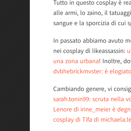
Tutto in questo cosplay è real
alle armi, lo zaino, il tatuag
sangue e la sporcizia di cui s
In passato abbiamo avuto mod
nei cosplay di likeassassin:
u
una zona urbana
! Inoltre, d
dvbhebrickmvster: è elogiat
Cambiando genere, vi consi
sarah.tonin99: scruta nella v
Lenore di irine_meier è degn
cosplay di Tifa di michaela.le