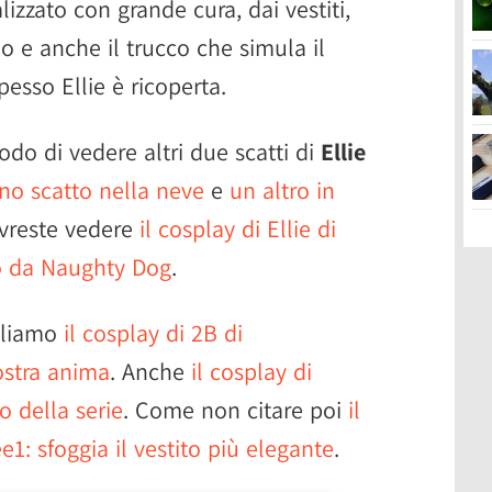
izzato con grande cura, dai vestiti,
gio e anche il trucco che simula il
pesso Ellie è ricoperta.
o di vedere altri due scatti di
Ellie
no scatto nella neve
e
un altro in
ovreste vedere
il cosplay di Ellie di
o da Naughty Dog
.
gliamo
il cosplay di 2B di
ostra anima
. Anche
il cosplay di
o della serie
. Come non citare poi
il
e1: sfoggia il vestito più elegante
.