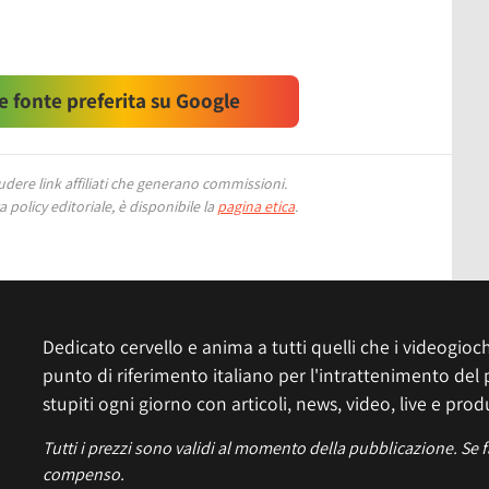
 fonte preferita su Google
ere link affiliati che generano commissioni.
 policy editoriale, è disponibile la
pagina etica
.
Dedicato cervello e anima a tutti quelli che i videogiochi
punto di riferimento italiano per l'intrattenimento del 
stupiti ogni giorno con articoli, news, video, live e prod
Tutti i prezzi sono validi al momento della pubblicazione. Se 
compenso.