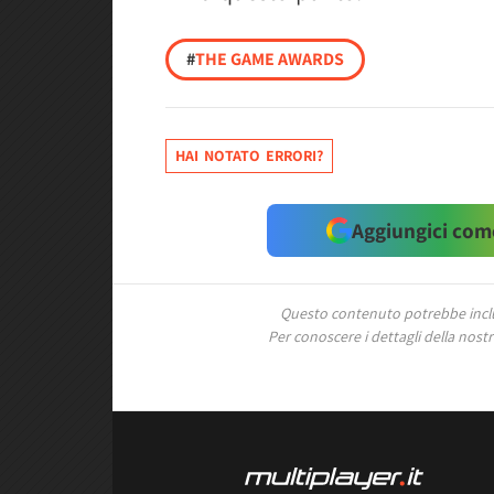
#
THE GAME AWARDS
HAI NOTATO ERRORI?
Aggiungici come
Questo contenuto potrebbe includ
Per conoscere i dettagli della nostra