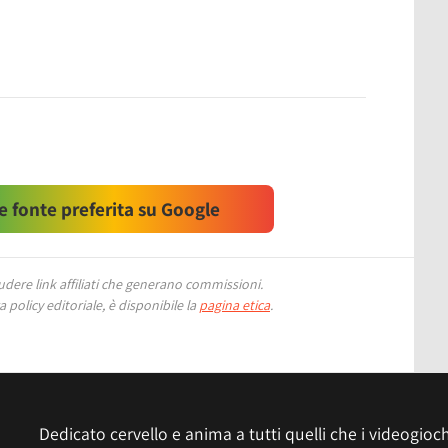
 fonte preferita su Google
ere link affiliati che generano commissioni.
 policy editoriale, è disponibile la
pagina etica
.
Dedicato cervello e anima a tutti quelli che i videogiochi