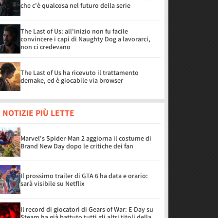
che c'è qualcosa nel futuro della serie
The Last of Us: all'inizio non fu facile
convincere i capi di Naughty Dog a lavorarci,
non ci credevano
The Last of Us ha ricevuto il trattamento
demake, ed è giocabile via browser
 NOTIZIE PIÙ LETTE
Marvel's Spider-Man 2 aggiorna il costume di
Brand New Day dopo le critiche dei fan
Il prossimo trailer di GTA 6 ha data e orario:
sarà visibile su Netflix
Il record di giocatori di Gears of War: E-Day su
Steam ha già battuto tutti gli altri titoli della