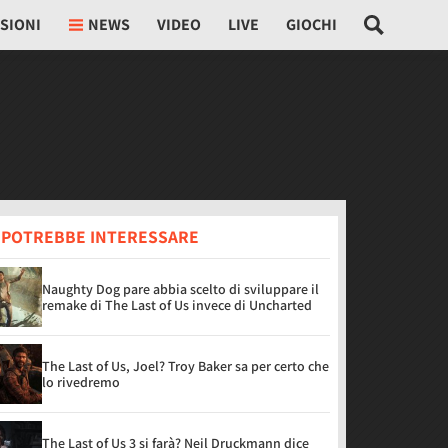
SIONI
NEWS
VIDEO
LIVE
GIOCHI
I POTREBBE INTERESSARE
Naughty Dog pare abbia scelto di sviluppare il
remake di The Last of Us invece di Uncharted
The Last of Us, Joel? Troy Baker sa per certo che
lo rivedremo
The Last of Us 3 si farà? Neil Druckmann dice