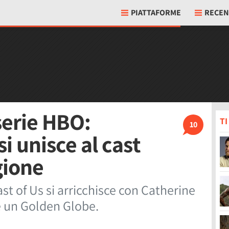
PIATTAFORME
RECEN
 serie HBO:
T
10
i unisce al cast
gione
ast of Us si arricchisce con Catherine
e un Golden Globe.