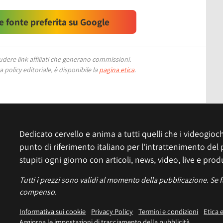
 fonte preferita su Google
ere link affiliati che generano commissioni.
 policy editoriale, è disponibile la
pagina etica
.
Dedicato cervello e anima a tutti quelli che i videogiochi
punto di riferimento italiano per l'intrattenimento del 
stupiti ogni giorno con articoli, news, video, live e prod
Tutti i prezzi sono validi al momento della pubblicazione. Se 
compenso.
Informativa sui cookie
Privacy Policy
Termini e condizioni
Etica 
Aggiorna le impostazioni di tracciamento della pubblicità