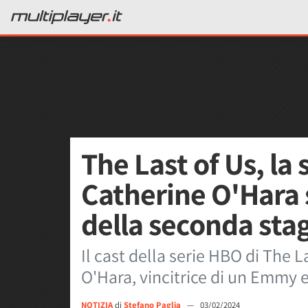
The Last of Us, la
Catherine O'Hara s
della seconda sta
Il cast della serie HBO di The L
O'Hara, vincitrice di un Emmy 
NOTIZIA
di
Stefano Paglia
—
03/02/2024