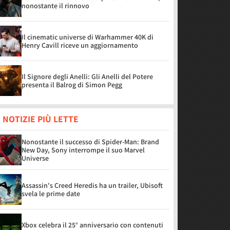
nonostante il rinnovo
Il cinematic universe di Warhammer 40K di
Henry Cavill riceve un aggiornamento
Il Signore degli Anelli: Gli Anelli del Potere
presenta il Balrog di Simon Pegg
 NOTIZIE PIÙ LETTE
Nonostante il successo di Spider-Man: Brand
New Day, Sony interrompe il suo Marvel
Universe
Assassin's Creed Heredis ha un trailer, Ubisoft
svela le prime date
Xbox celebra il 25° anniversario con contenuti