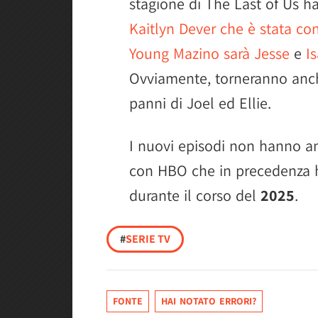
stagione di The Last of Us h
Kaitlyn Dever che è stata co
Young Mazino sarà Jesse
e
I
Ovviamente, torneranno anch
panni di Joel ed Ellie.
I nuovi episodi non hanno anc
con HBO che in precedenza h
durante il corso del
2025
.
#
SERIE TV
FONTE
HAI NOTATO ERRORI?