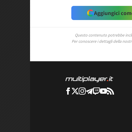
Aggiungici come
Questo contenuto potrebbe includ
Per conoscere i dettagli della nostra