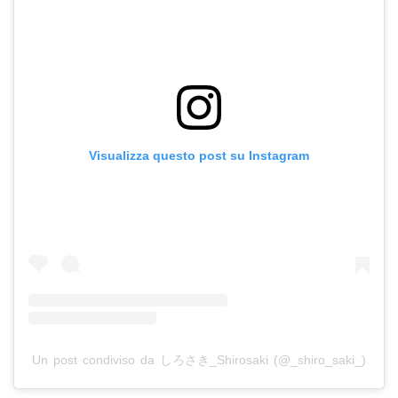
Visualizza questo post su Instagram
Un post condiviso da しろさき_Shirosaki (@_shiro_saki_)