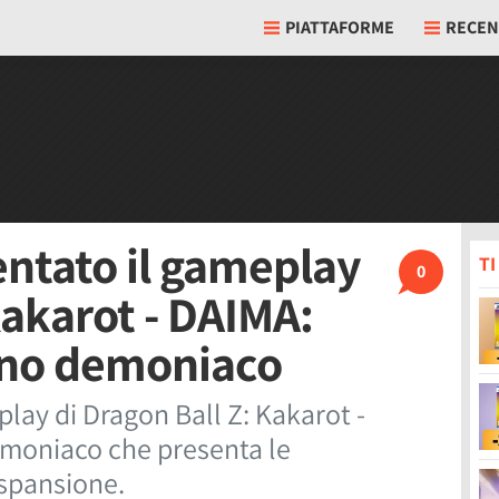
PIATTAFORME
RECEN
entato il gameplay
T
0
Kakarot - DAIMA:
gno demoniaco
ay di Dragon Ball Z: Kakarot -
moniaco che presenta le
espansione.