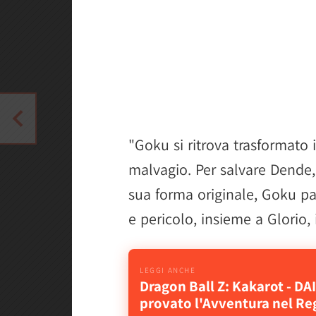
"Goku si ritrova trasformato
malvagio. Per salvare Dende, 
sua forma originale, Goku pa
e pericolo, insieme a Glorio,
Dragon Ball Z: Kakarot - D
provato l'Avventura nel R