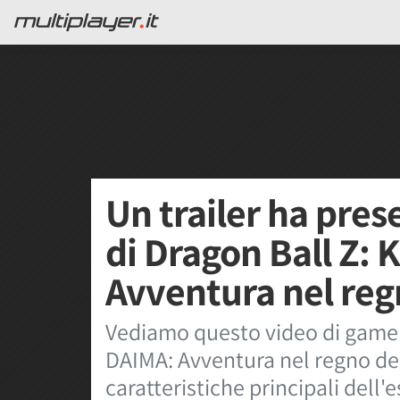
Un trailer ha pres
di Dragon Ball Z: 
Avventura nel re
Vediamo questo video di gamepl
DAIMA: Avventura nel regno de
caratteristiche principali dell'